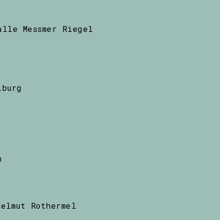
alle Messmer Riegel
iburg
n
Helmut Rothermel