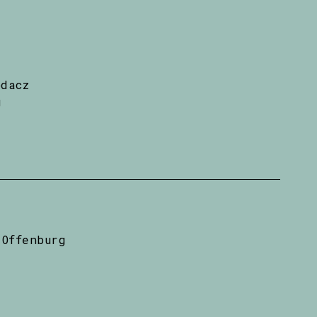
odacz
g
Offenburg