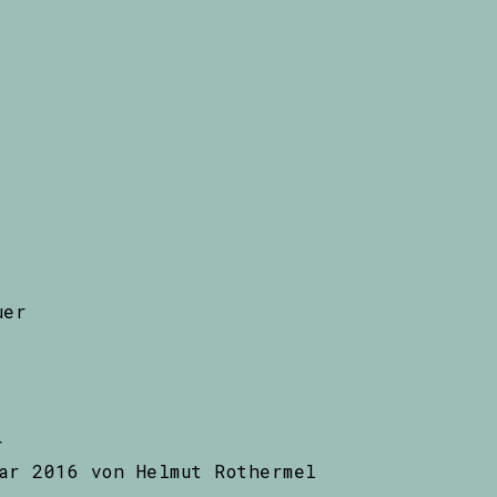
uer
r
ar 2016 von Helmut Rothermel